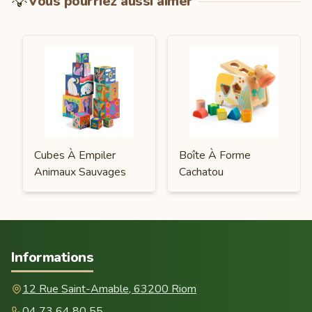
💡
Vous pourriez aussi aimer
Cubes À Empiler
Boîte À Forme
Animaux Sauvages
Cachatou
Informations
12 Rue Saint-Amable, 63200 Riom
04 73 64 80 55