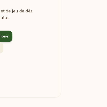
 et de jeu de dés
dulte
phone