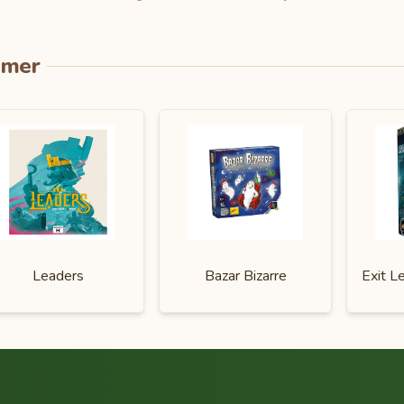
imer
Leaders
Bazar Bizarre
Exit L