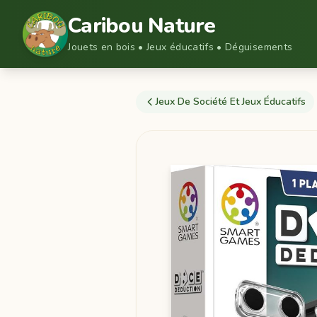
Caribou Nature
Jouets en bois • Jeux éducatifs • Déguisements
Jeux De Société Et Jeux Éducatifs