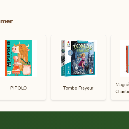
imer
Magnét
PIPOLO
Tombe Frayeur
Chanti