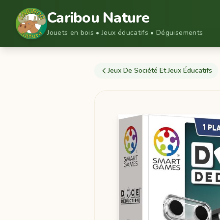
Caribou Nature
Jouets en bois • Jeux éducatifs • Déguisements
Jeux De Société Et Jeux Éducatifs