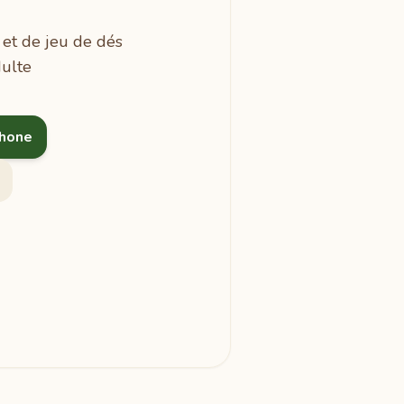
 et de jeu de dés
dulte
phone