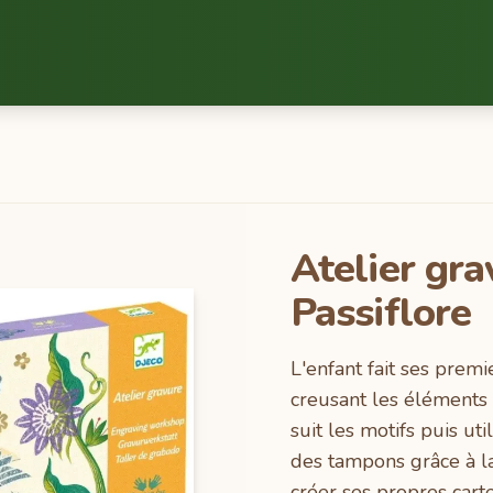
Atelier gra
Passiflore
L'enfant fait ses premiers pas en gravure
creusant les éléments 
suit les motifs puis ut
des tampons grâce à l
créer ses propres carte