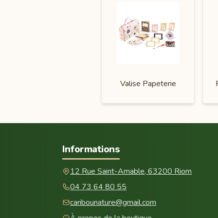
Valise Papeterie
Informations
12 Rue Saint-Amable, 63200 Riom
04 73 64 80 55
caribounature@gmail.com