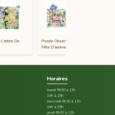
 L'arbre De
Puzzle Observation
Do It Yours
Fête D'anniversaire
Décorer
Horaires
mardi 9h30 à 12h
14h à 19h
mercredi 9h30 à 12h
14h à 19h
jeudi 9h30 à 12h