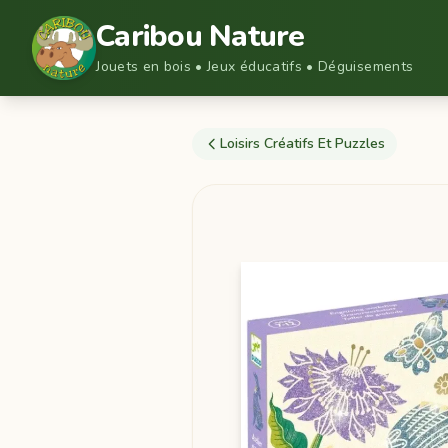
Caribou Nature
Jouets en bois • Jeux éducatifs • Déguisements
Loisirs Créatifs Et Puzzles